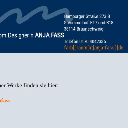
Hamburger Straße 273 B
Schimmelhof B17 und B18
38114 Braunschweig
om Designerin
ANJA FASS
Telefon 0170 4042335
farb[.]raum[at]anja-fass[.]de
er Werke finden sie hier:
fass