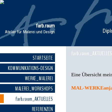
Skip
to
main
content
farb.raum
Dipl
Atelier für Malerei und Design
farb.raum_AKTUELLES
STARTSEITE
KOMMUNIKATIONS-DESIGN
Eine Übersicht mein
WERKE_MALEREI
MAL-WERKEanja
MALEREI_WORKSHOPS
farb.raum_AKTUELLES
REFERENZEN